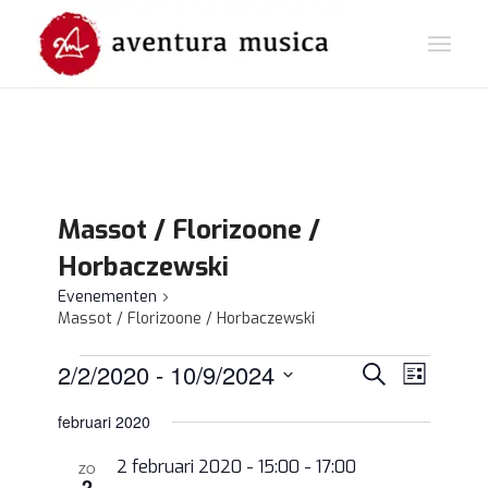
Massot / Florizoone /
Horbaczewski
Evenementen
Massot / Florizoone / Horbaczewski
Eveneme
Evene
2/2/2020
 - 
10/9/2024
Zoeken
Lijst
weerg
Zoeken
Selecteer
navigat
februari 2020
en
een
datum.
weergev
2 februari 2020 - 15:00
-
17:00
ZO
2