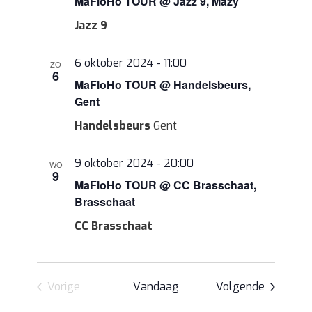
MaFloHo TOUR @ Jazz 9, Mazy
Jazz 9
6 oktober 2024 - 11:00
ZO
6
MaFloHo TOUR @ Handelsbeurs,
Gent
Handelsbeurs
Gent
9 oktober 2024 - 20:00
WO
9
MaFloHo TOUR @ CC Brasschaat,
Brasschaat
CC Brasschaat
Eveneme
Vorige
Vandaag
Volgende
Evenementen