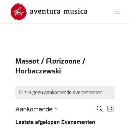
Massot / Florizoone /
Horbaczewski
Er zijn geen aankomende evenementen.
Eveneme
Evene
Aankomende
Zoeken
Lijst
weerg
Zoeken
Selecteer
navigat
Laatste afgelopen Evenementen
en
een