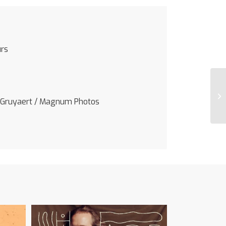
urs
a
y Gruyaert / Magnum Photos