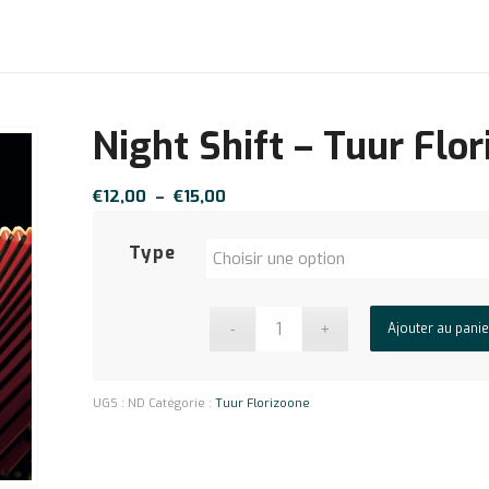
Night Shift – Tuur Flo
Plage
€
12,00
–
€
15,00
de
prix :
Type
€12,00
à
€15,00
Ajouter au panie
UGS :
ND
Catégorie :
Tuur Florizoone