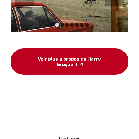
1
2
3
4
5
6
7
8
Voir plus à propos de Harry
Gruyaert
Partager